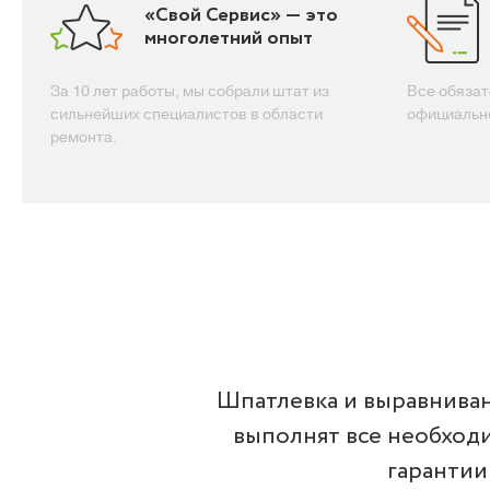
«Свой Сервис» — это
многолетний опыт
За 10 лет работы, мы собрали штат из
Все обязат
сильнейших специалистов в области
официальн
ремонта.
Шпатлевка и выравниван
выполнят все необходи
гарантии