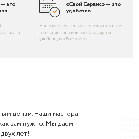
 — это
«Свой Сервис» — это
тва
удобство
й
Наши мастера готовы приехать на вызов
рантию на
в течение часа или в любое другое
удобное для Вас время.
ным ценам. Наши мастера
как вам нужно. Мы даем
двух лет!