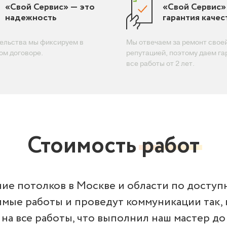
«Свой Сервис» — это
«Свой Сервис»
надежность
гарантия качес
ельства мы фиксируем в
Мы отвечаем за ремонт свое
ом договоре.
репутацией, поэтому даем га
все работы от 2 лет.
Стоимость
работ
ие потолков в Москве и области по доступ
мые работы и проведут коммуникации так, 
 на все работы, что выполнил наш мастер до 