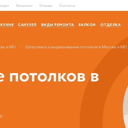
скидки
Вакансии
Отзывы
Контакты
КУХНЯ
САНУЗЕЛ
ВИДЫ РЕМОНТА
БАЛКОН
ОТДЕЛКА
кве и МО
/
Шпатлевка и выравнивание потолков в Москве и МО
 потолков в
е: