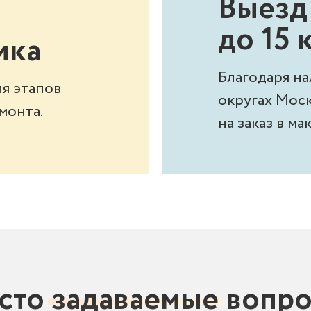
Выезд
до 15
ика
Благодаря н
я этапов
округах Мос
монта.
на заказ в м
сто
задаваемые
вопр