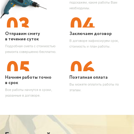
подскажем, какие работы Вам
необходимы.
Отправим смету
Заключаем договор
в течение суток
В договоре зафиксируем срок,
Подробная смета с стоимостью
стоимость и план работы.
ремонта совершенно бесплатно.
Начнем работы точно
Поэтапная оплата
в срок
Вы можете оплатить работы по
Все работы начнутся в сроки,
этапам.
указанные в договоре.