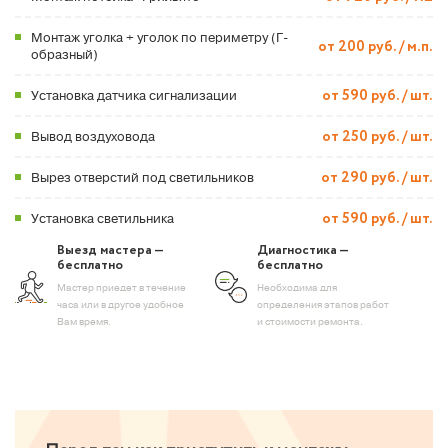
Монтаж уголка + уголок по периметру (Г-
от 200 руб. / м.п.
образный)
Установка датчика сигнализации
от 590 руб. / шт.
Вывод воздуховода
от 250 руб. / шт.
Вырез отверстий под светильников
от 290 руб. / шт.
Установка светильника
от 590 руб. / шт.
Выезд мастера —
Диагностика —
бесплатно
бесплатно
Мастер приедет в течение
Необходима для
часа или в другое удобное
определения этапов работ
Вам время.
и стоимости ремонта.