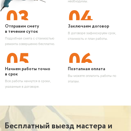
необходимы.
Отправим смету
Заключаем договор
в течение суток
В договоре зафиксируем срок,
Подробная смета с стоимостью
стоимость и план работы.
ремонта совершенно бесплатно.
Начнем работы точно
Поэтапная оплата
в срок
Вы можете оплатить работы по
Все работы начнутся в сроки,
этапам.
указанные в договоре.
Бесплатный выезд мастера и