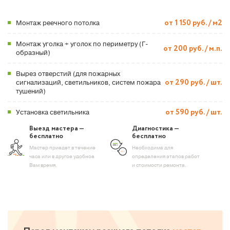
Монтаж реечного потолка
от 1 150 руб. / м2
Монтаж уголка + уголок по периметру (Г-
от 200 руб. / м.п.
образный)
Вырез отверстий (для пожарных
сигнализаций, светильников, систем пожара
от 290 руб. / шт.
тушений)
Установка светильника
от 590 руб. / шт.
Выезд мастера —
Диагностика —
бесплатно
бесплатно
Мастер приедет в течение
Необходима для
часа или в другое удобное
определения этапов работ
Вам время.
и стоимости ремонта.